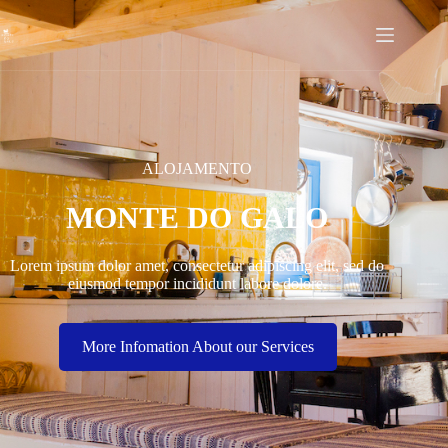
ALOJAMENTO
MONTE DO GALO
Lorem ipsum dolor amet, consectetur adipiscing elit, sed do
eiusmod tempor incididunt labore dolore.
More Infomation About our Services