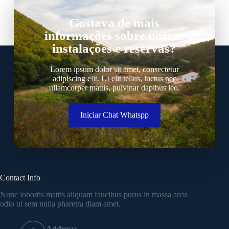
Gostava de mais
informações sobre nossas
instalações e reservas?
Lorem ipsum dolor sit amet, consectetur
adipiscing elit. Ut elit tellus, luctus nec
ullamcorper mattis, pulvinar dapibus leo.
Iniciar Chat Whatspp
Contact Info
Nunc lobortis mattis aliquam faucibus purus in massa arcu
odio ut sem nulla pharetra diam amet.
Address: