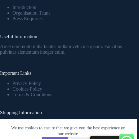
Introduction
Organisation Team
Press Enquiries
Useful Information
Amet commodo nulla facilisi nullam vehicula ipsum. Faucibus
pulvinar elementum integer enim.
Important Links
Privacy Policy
Cookies Policy
Terms & Conditions
Shipping Information
Fringilla urna porttitor rhoncus dolor purus nonulla malesuada
pellentesque elit eget.
We use cookies to ensure that we give you the best experience on
Copyright © 2026 - WordPress Theme by
Creative Themes
our website.