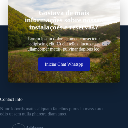
Gostava de mais
informações sobre nossas
instalações e reservas?
Lorem ipsum dolor sit amet, consectetur
adipiscing elit. Ut elit tellus, luctus nec
ullamcorper mattis, pulvinar dapibus leo.
Iniciar Chat Whatspp
Contact Info
Nunc lobortis mattis aliquam faucibus purus in massa arcu
odio ut sem nulla pharetra diam amet.
Address: