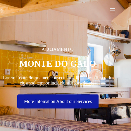
ALOJAMENTO
MONTE DO GALO
Lorem ipsum dolor amet, consectetur adipiscing elit, sed do
eiusmod tempor incididunt labore dolore.
More Infomation About our Services