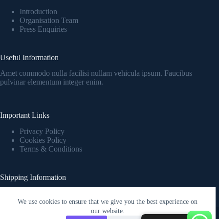
Introduction
Organisation Team
Press Enquiries
Useful Information
Amet commodo nulla facilisi nullam vehicula ipsum. Faucibus
pulvinar elementum integer enim.
Important Links
Privacy Policy
Cookies Policy
Terms & Conditions
Shipping Information
Fringilla urna porttitor rhoncus dolor purus nonulla malesuada
pellentesque elit eget.
We use cookies to ensure that we give you the best experience on
Copyright © 2026 - WordPress Theme by
Creative Themes
our website.