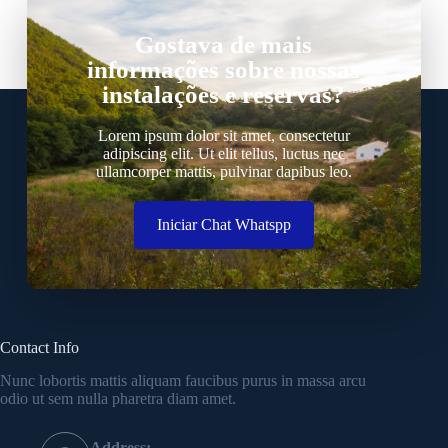
Gostava de mais
informações sobre nossas
instalações e reservas?
Lorem ipsum dolor sit amet, consectetur
adipiscing elit. Ut elit tellus, luctus nec
ullamcorper mattis, pulvinar dapibus leo.
Iniciar Chat Whatspp
Contact Info
Nunc lobortis mattis aliquam faucibus purus in massa arcu
odio ut sem nulla pharetra diam amet.
Address: