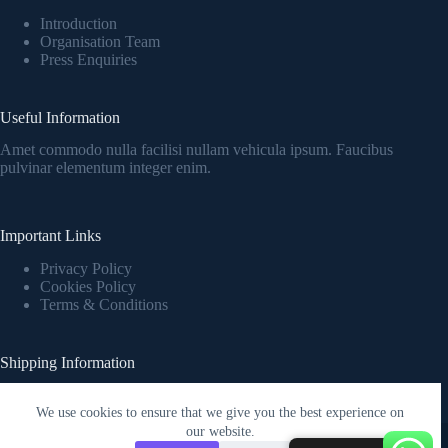
Introduction
Organisation Team
Press Enquiries
Useful Information
Amet commodo nulla facilisi nullam vehicula ipsum. Faucibus
pulvinar elementum integer enim.
Important Links
Privacy Policy
Cookies Policy
Terms & Conditions
Shipping Information
Fringilla urna porttitor rhoncus dolor purus nonulla malesuada
pellentesque elit eget.
We use cookies to ensure that we give you the best experience on
Copyright © 2026 - WordPress Theme by
Creative Themes
our website.