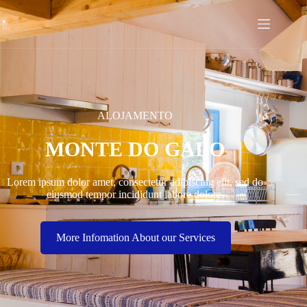
ALOJAMENTO
MONTE DO GALO
Lorem ipsum dolor amet, consectetur adipiscing elit, sed do
eiusmod tempor incididunt labore dolore.
More Infomation About our Services