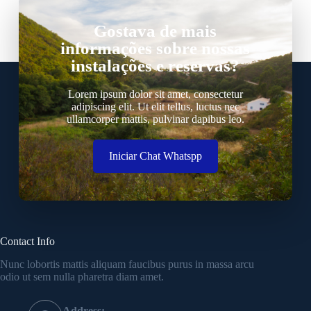
Gostava de mais
informações sobre nossas
instalações e reservas?
Lorem ipsum dolor sit amet, consectetur
adipiscing elit. Ut elit tellus, luctus nec
ullamcorper mattis, pulvinar dapibus leo.
Iniciar Chat Whatspp
Contact Info
Nunc lobortis mattis aliquam faucibus purus in massa arcu
odio ut sem nulla pharetra diam amet.
Address: