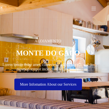
ALOJAMENTO
MONTE DO GALO
Lorem ipsum dolor amet, consectetur adipiscing elit, sed do
eiusmod tempor incididunt labore dolore.
More Infomation About our Services