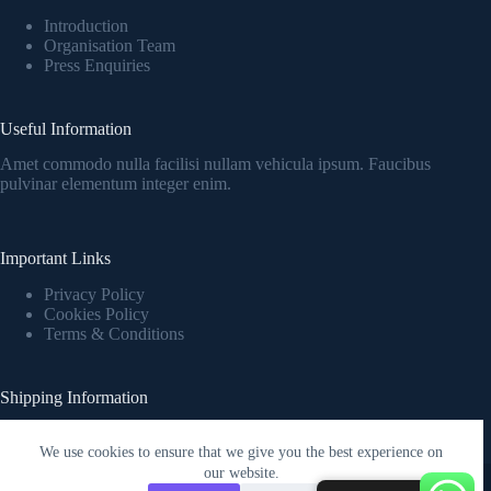
Introduction
Organisation Team
Press Enquiries
Useful Information
Amet commodo nulla facilisi nullam vehicula ipsum. Faucibus
pulvinar elementum integer enim.
Important Links
Privacy Policy
Cookies Policy
Terms & Conditions
Shipping Information
Fringilla urna porttitor rhoncus dolor purus nonulla malesuada
pellentesque elit eget.
We use cookies to ensure that we give you the best experience on
Copyright © 2026 - WordPress Theme by
Creative Themes
our website.