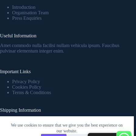
Introduction
Organisation Team
Press Enquiries
Useful Information
Amet commodo nulla facilisi nullam vehicula ipsum. Faucibus
pulvinar elementum integer enim.
Important Links
Privacy Policy
Cookies Policy
Terms & Conditions
Shipping Information
Fringilla urna porttitor rhoncus dolor purus nonulla malesuada
pellentesque elit eget.
We use cookies to ensure that we give you the best experience on
Copyright © 2026 - WordPress Theme by
Creative Themes
our website.