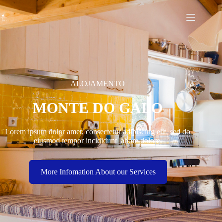
ALOJAMENTO
MONTE DO GALO
Lorem ipsum dolor amet, consectetur adipiscing elit, sed do
eiusmod tempor incididunt labore dolore.
More Infomation About our Services