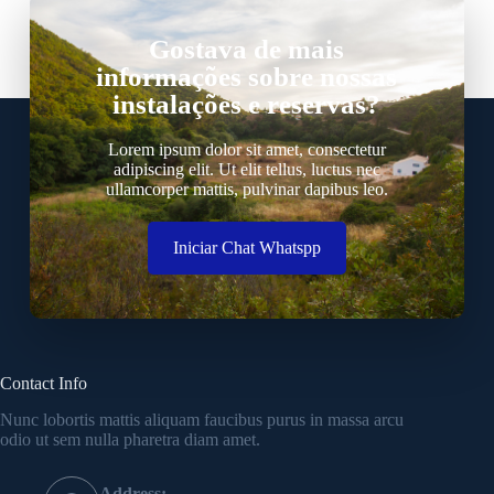
Gostava de mais
informações sobre nossas
instalações e reservas?
Lorem ipsum dolor sit amet, consectetur
adipiscing elit. Ut elit tellus, luctus nec
ullamcorper mattis, pulvinar dapibus leo.
Iniciar Chat Whatspp
Contact Info
Nunc lobortis mattis aliquam faucibus purus in massa arcu
odio ut sem nulla pharetra diam amet.
Address: