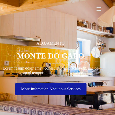
ALOJAMENTO
MONTE DO GALO
Lorem ipsum dolor amet, consectetur adipiscing elit, sed do
eiusmod tempor incididunt labore dolore.
More Infomation About our Services