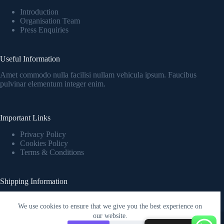
Introduction
Organisation Team
Press Enquiries
Useful Information
Amet commodo nulla facilisi nullam vehicula ipsum. Faucibus
pulvinar elementum integer enim.
Important Links
Privacy Policy
Cookies Policy
Terms & Conditions
Shipping Information
Fringilla urna porttitor rhoncus dolor purus nonulla malesuada
pellentesque elit eget.
We use cookies to ensure that we give you the best experience on
Copyright © 2026 - WordPress Theme by
Creative Themes
our website.