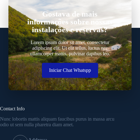
Gostava de mais
informações sobre nossas
instalações e reservas?
Lorem ipsum dolor sit amet, consectetur
adipiscing elit. Ut elit tellus, luctus nec
ullamcorper mattis, pulvinar dapibus leo.
Iniciar Chat Whatspp
Contact Info
Nunc lobortis mattis aliquam faucibus purus in massa arcu
odio ut sem nulla pharetra diam amet.
Address: