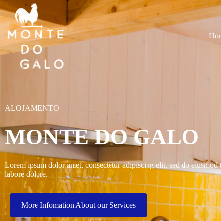
Ho
ALOJAMENTO
MONTE DO GALO
Lorem ipsum dolor amet, consectetur adipiscing elit, sed do eiusmod 
labore dolore.
More Infomation About our Services