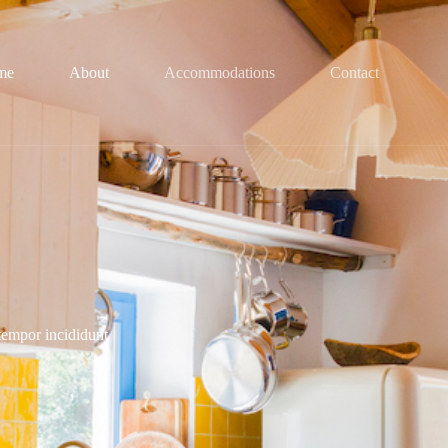
me
About
Accommodations
Contact
tempor incididunt