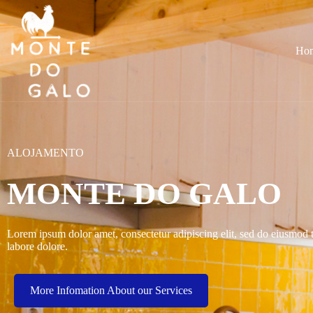
Ho
ALOJAMENTO
MONTE DO GALO
Lorem ipsum dolor amet, consectetur adipiscing elit, sed do eiusmod 
labore dolore.
More Infomation About our Services