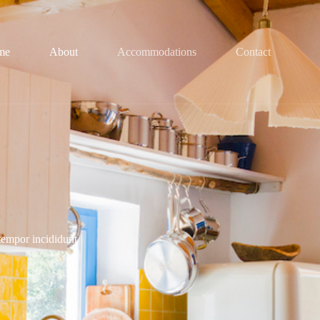
me
About
Accommodations
Contact
tempor incididunt