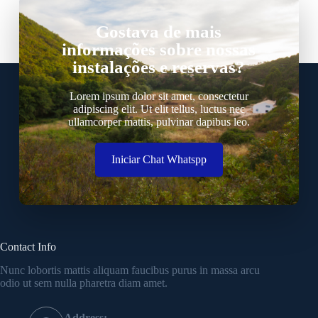
Gostava de mais
informações sobre nossas
instalações e reservas?
Lorem ipsum dolor sit amet, consectetur
adipiscing elit. Ut elit tellus, luctus nec
ullamcorper mattis, pulvinar dapibus leo.
Iniciar Chat Whatspp
Contact Info
Nunc lobortis mattis aliquam faucibus purus in massa arcu
odio ut sem nulla pharetra diam amet.
Address: