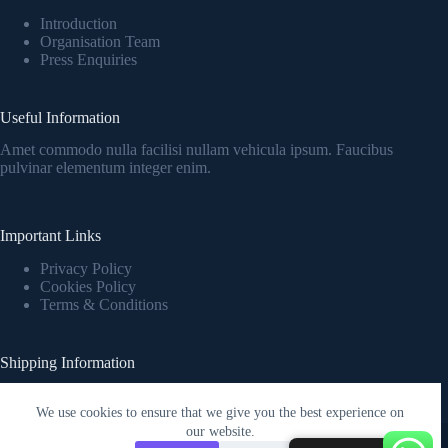
Introduction
Organisation Team
Press Enquiries
Useful Information
Amet commodo nulla facilisi nullam vehicula ipsum. Faucibus
pulvinar elementum integer enim.
Important Links
Privacy Policy
Cookies Policy
Terms & Conditions
Shipping Information
Fringilla urna porttitor rhoncus dolor purus nonulla malesuada
pellentesque elit eget.
We use cookies to ensure that we give you the best experience on
Copyright © 2026 - WordPress Theme by
Creative Themes
our website.