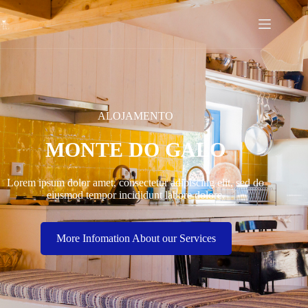
ALOJAMENTO
MONTE DO GALO
Lorem ipsum dolor amet, consectetur adipiscing elit, sed do
eiusmod tempor incididunt labore dolore.
More Infomation About our Services