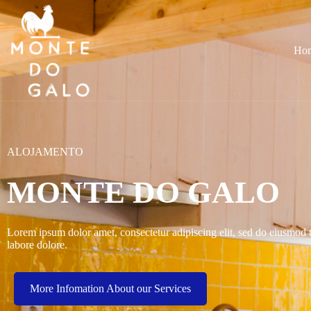
Ho
ALOJAMENTO
MONTE DO GALO
Lorem ipsum dolor amet, consectetur adipiscing elit, sed do eiusmod 
labore dolore.
More Infomation About our Services