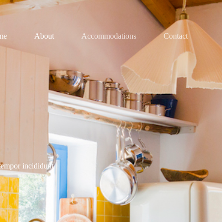
me
About
Accommodations
Contact
tempor incididunt