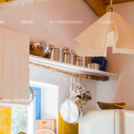
me
About
Accommodations
Contact
tempor incididunt