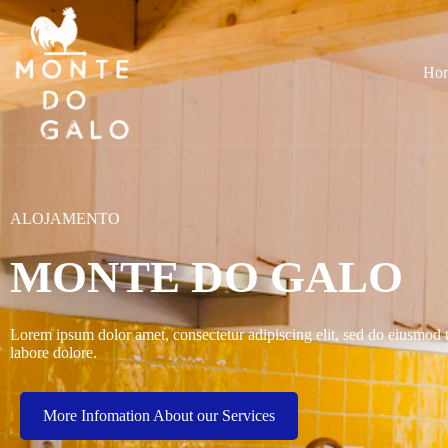
Ho
ALOJAMENTO
MONTE DO GALO
Lorem ipsum dolor amet, consectetur adipiscing elit, sed do eiusmod 
labore dolore.
More Infomation About our Services